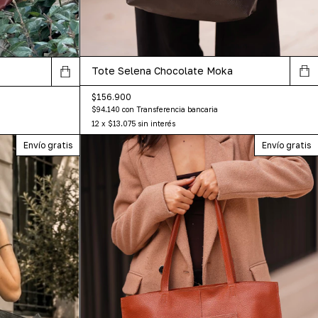
Tote Selena Chocolate Moka
$156.900
$94.140
con
Transferencia bancaria
12
x
$13.075
sin interés
Envío gratis
Envío gratis