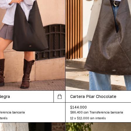
Negra
Cartera Pilar Chocolate
$144.000
ferencia bancaria
$86.400
con
Transferencia bancaria
nterés
12
x
$12.000
sin interés