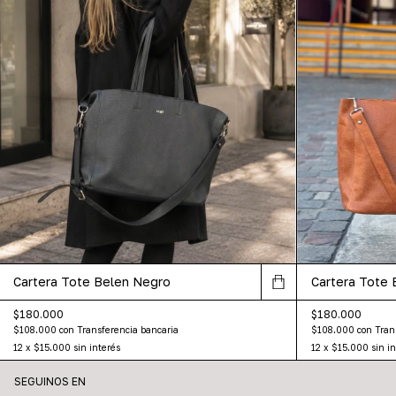
Cartera Tote Belen Negro
Cartera Tote 
$180.000
$180.000
$108.000
con
Transferencia bancaria
$108.000
con
Tran
12
x
$15.000
sin interés
12
x
$15.000
sin i
SEGUINOS EN