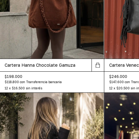
Cartera Hanna Chocolate Gamuza
Cartera Venec
$198.000
$246.000
$118.800
con
Transferencia bancaria
$147.600
con
Trans
12
x
$16.500
sin interés
12
x
$20.500
sin i