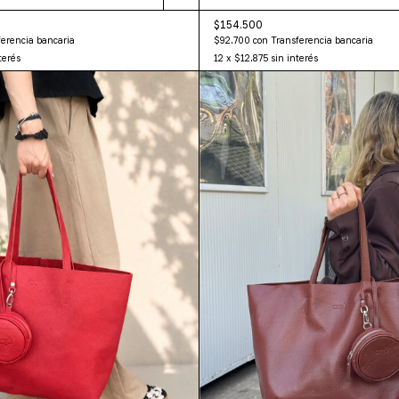
$154.500
$92.700
con
Transferencia bancaria
erencia bancaria
12
x
$12.875
sin interés
terés