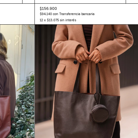
$156.900
$94.140
con
Transferencia bancaria
12
x
$13.075
sin interés