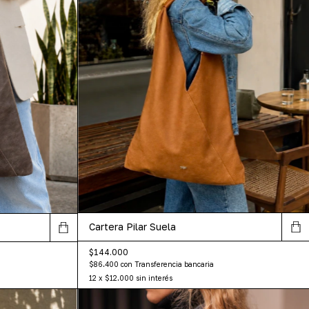
Cartera Pilar Suela
$144.000
$86.400
con
Transferencia bancaria
12
x
$12.000
sin interés