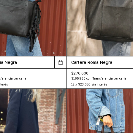
ia Negra
Cartera Roma Negra
$276.600
ferencia bancaria
$165.960
con
Transferencia bancaria
nterés
12
x
$23.050
sin interés