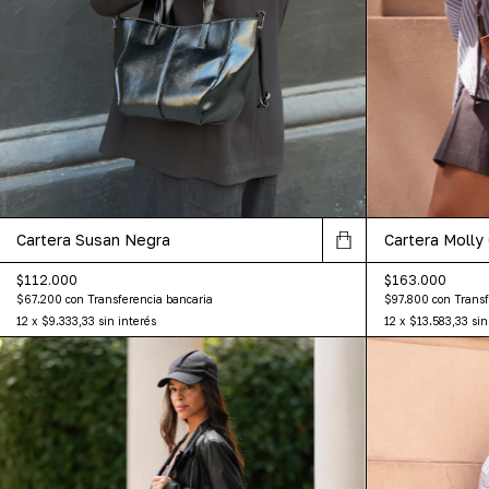
Cartera Molly
Cartera Susan Negra
$163.000
$112.000
$97.800
con
Transf
$67.200
con
Transferencia bancaria
12
x
$13.583,33
sin
12
x
$9.333,33
sin interés