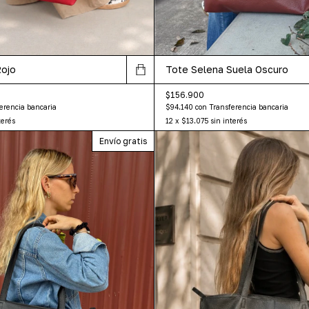
Rojo
Tote Selena Suela Oscuro
$156.900
erencia bancaria
$94.140
con
Transferencia bancaria
terés
12
x
$13.075
sin interés
Envío gratis