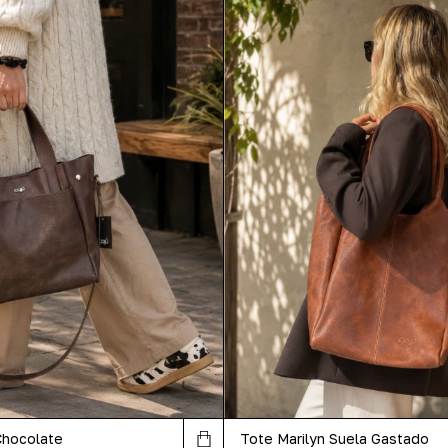
Tote Marilyn Suela Gastado
Chocolate