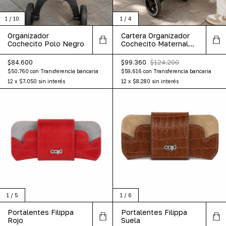
1
/
10
1
/
4
Organizador
Cartera Organizador
Cochecito Polo Negro
Cochecito Maternal
Sasha Suela
$84.600
$99.360
$124.200
$50.760
con
Transferencia bancaria
$59.616
con
Transferencia bancaria
12
x
$7.050
sin interés
12
x
$8.280
sin interés
1
/
5
1
/
6
Portalentes Filippa
Portalentes Filippa
Rojo
Suela