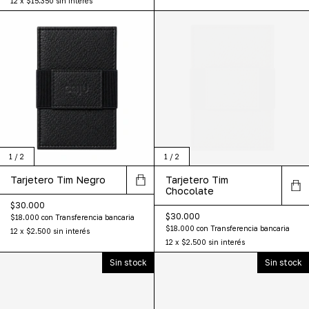
12
x
$15.350
sin interés
1
/
2
1
/
2
Tarjetero Tim Negro
Tarjetero Tim
Chocolate
$30.000
$30.000
$18.000
con
Transferencia bancaria
$18.000
con
Transferencia bancaria
12
x
$2.500
sin interés
12
x
$2.500
sin interés
Sin stock
Sin stock