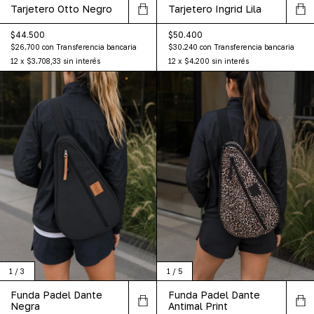
Tarjetero Otto Negro
Tarjetero Ingrid Lila
$44.500
$50.400
$26.700
con
Transferencia bancaria
$30.240
con
Transferencia bancaria
12
x
$3.708,33
sin interés
12
x
$4.200
sin interés
1
/
3
1
/
5
Funda Padel Dante
Funda Padel Dante
Negra
Antimal Print