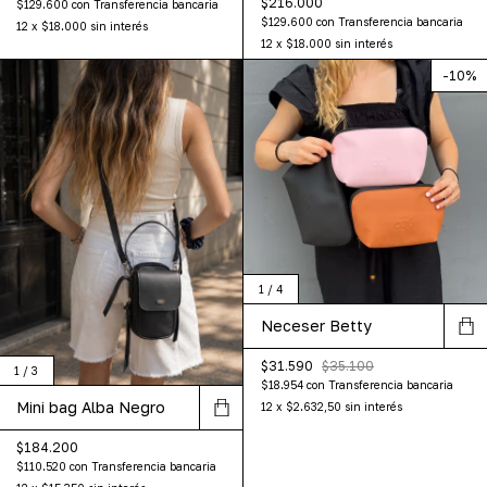
$216.000
$129.600
con
Transferencia bancaria
$129.600
con
Transferencia bancaria
12
x
$18.000
sin interés
12
x
$18.000
sin interés
-
10
%
1
/
4
Neceser Betty
$31.590
$35.100
1
/
3
$18.954
con
Transferencia bancaria
Mini bag Alba Negro
12
x
$2.632,50
sin interés
$184.200
$110.520
con
Transferencia bancaria