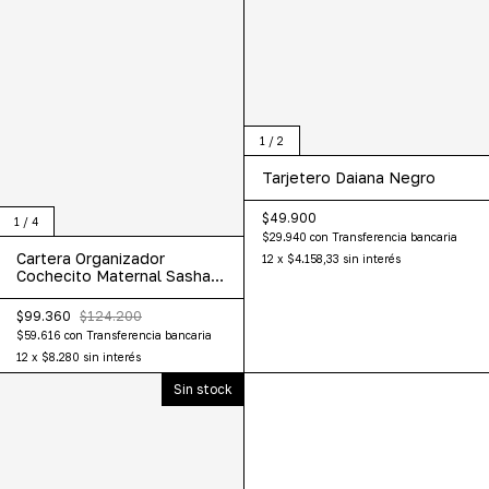
1
/
2
Tarjetero Daiana Negro
$49.900
1
/
4
$29.940
con
Transferencia bancaria
Cartera Organizador
12
x
$4.158,33
sin interés
Cochecito Maternal Sasha
Negro
$99.360
$124.200
$59.616
con
Transferencia bancaria
12
x
$8.280
sin interés
Sin stock