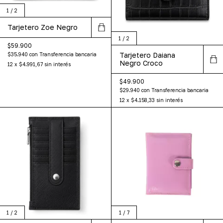
1
/
2
Tarjetero Zoe Negro
1
/
2
$59.900
Tarjetero Daiana
$35.940
con
Transferencia bancaria
Negro Croco
12
x
$4.991,67
sin interés
$49.900
$29.940
con
Transferencia bancaria
12
x
$4.158,33
sin interés
1
/
2
1
/
7