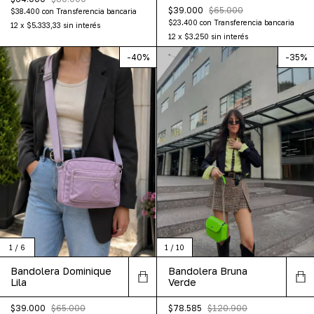
$39.000
$65.000
$38.400
con
Transferencia bancaria
$23.400
con
Transferencia bancaria
12
x
$5.333,33
sin interés
12
x
$3.250
sin interés
-
40
%
-
35
%
1
/
10
1
/
6
Bandolera Bruna
Bandolera Dominique
Verde
Lila
$78.585
$120.900
$39.000
$65.000