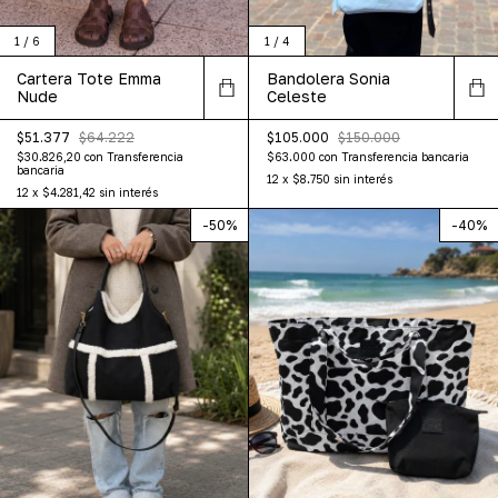
1
/
6
1
/
4
Cartera Tote Emma
Bandolera Sonia
Nude
Celeste
$51.377
$64.222
$105.000
$150.000
$30.826,20
con
Transferencia
$63.000
con
Transferencia bancaria
bancaria
12
x
$8.750
sin interés
12
x
$4.281,42
sin interés
-
50
%
-
40
%