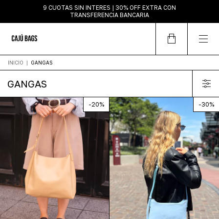
9 CUOTAS SIN INTERES | 30% OFF EXTRA CON
TRANSFERENCIA BANCARIA
INICIO
|
GANGAS
GANGAS
-
20
%
-
30
%