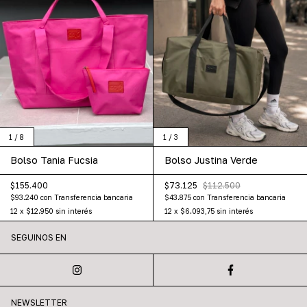
1
/
3
1
/
8
Bolso Justina Verde
Bolso Tania Fucsia
$73.125
$112.500
$155.400
$43.875
con
Transferencia bancaria
$93.240
con
Transferencia bancaria
12
x
$6.093,75
sin interés
12
x
$12.950
sin interés
SEGUINOS EN
NEWSLETTER