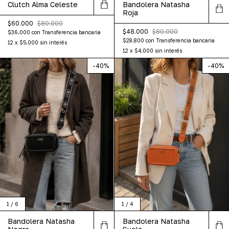
Bandolera Natasha
Clutch Alma Celeste
Roja
$60.000
$80.000
$48.000
$80.000
$36.000
con
Transferencia bancaria
$28.800
con
Transferencia bancaria
12
x
$5.000
sin interés
12
x
$4.000
sin interés
-
40
%
-
40
%
1
/
4
1
/
6
Bandolera Natasha
Bandolera Natasha