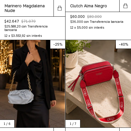
Clutch Alma Negro
Marinero Magdalena
Nude
$60.000
$80.000
$42.647
$71.079
$36.000
con
Transferencia bancaria
$25.588,20
con
Transferencia
12
x
$5.000
sin interés
bancaria
12
x
$3.553,92
sin interés
-
25
%
-
40
%
1
/
7
1
/
6