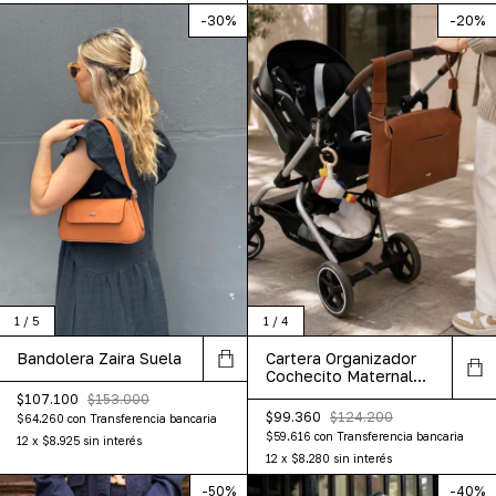
-
30
%
-
20
%
1
/
5
1
/
4
Bandolera Zaira Suela
Cartera Organizador
Cochecito Maternal
Sasha Suela
$107.100
$153.000
$99.360
$124.200
$64.260
con
Transferencia bancaria
$59.616
con
Transferencia bancaria
12
x
$8.925
sin interés
12
x
$8.280
sin interés
-
50
%
-
40
%