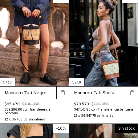
1
/
10
1
/
10
Marinero Tati Negro
Marinero Tati Suela
$65.478
$130.956
$78.573
$130.956
$39.286,80
con
Transferencia
$47.143,80
con
Transferencia bancaria
bancaria
12
x
$6.547,75
sin interés
12
x
$5.456,50
sin interés
-
10
%
Sin stock