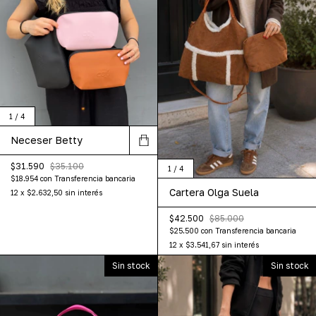
1
/
4
Neceser Betty
$31.590
$35.100
1
/
4
$18.954
con
Transferencia bancaria
Cartera Olga Suela
12
x
$2.632,50
sin interés
$42.500
$85.000
$25.500
con
Transferencia bancaria
12
x
$3.541,67
sin interés
Sin stock
Sin stock