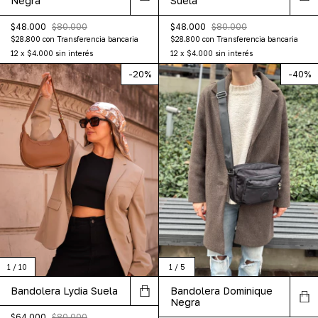
Suela
Negra
$48.000
$80.000
$48.000
$80.000
$28.800
con
Transferencia bancaria
$28.800
con
Transferencia bancaria
12
x
$4.000
sin interés
12
x
$4.000
sin interés
-
20
%
-
40
%
1
/
10
1
/
5
Bandolera Lydia Suela
Bandolera Dominique
Negra
$64.000
$80.000