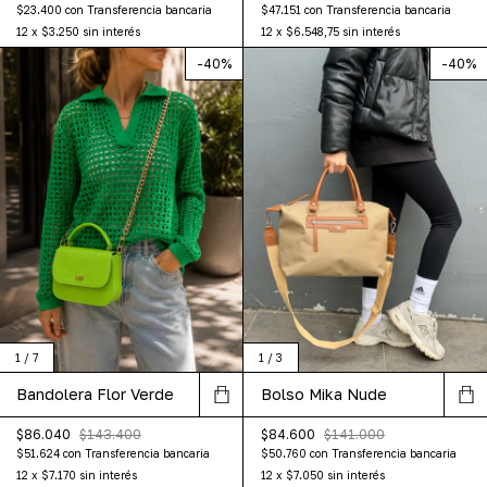
$47.151
con
Transferencia bancaria
$23.400
con
Transferencia bancaria
12
x
$6.548,75
sin interés
12
x
$3.250
sin interés
-
40
%
-
40
%
1
/
7
1
/
3
Bandolera Flor Verde
Bolso Mika Nude
$86.040
$143.400
$84.600
$141.000
$51.624
con
Transferencia bancaria
$50.760
con
Transferencia bancaria
12
x
$7.170
sin interés
12
x
$7.050
sin interés