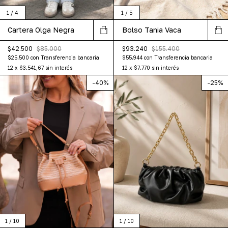
1
/
4
1
/
5
Cartera Olga Negra
Bolso Tania Vaca
$42.500
$85.000
$93.240
$155.400
$25.500
con
Transferencia bancaria
$55.944
con
Transferencia bancaria
12
x
$3.541,67
sin interés
12
x
$7.770
sin interés
-
40
%
-
25
%
1
/
10
1
/
10