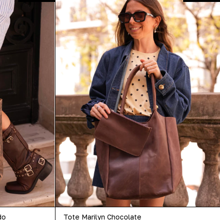
do
Tote Marilyn Chocolate