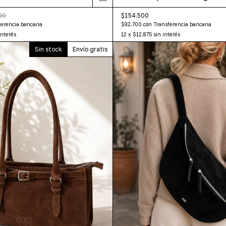
$154.500
00
$92.700
con
Transferencia bancaria
erencia bancaria
12
x
$12.875
sin interés
interés
Sin stock
Envío gratis