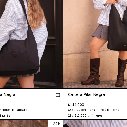
na Negra
Cartera Pilar Negra
$144.000
nsferencia bancaria
$86.400
con
Transferencia bancaria
 interés
12
x
$12.000
sin interés
-
20
%