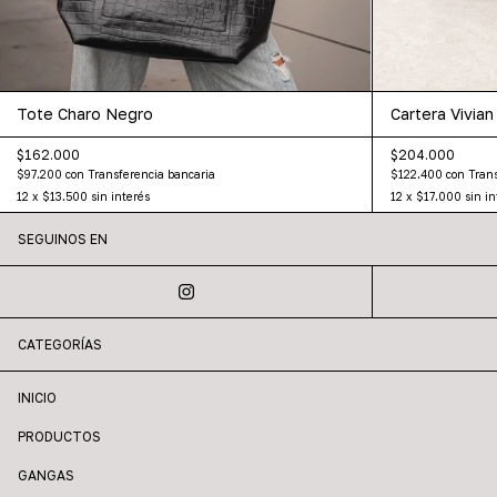
Tote Charo Negro
Cartera Vivia
$162.000
$204.000
$97.200
con
Transferencia bancaria
$122.400
con
Trans
12
x
$13.500
sin interés
12
x
$17.000
sin in
SEGUINOS EN
CATEGORÍAS
INICIO
PRODUCTOS
GANGAS