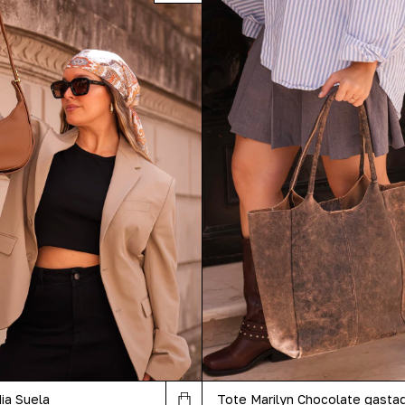
Tote Marilyn Chocolate gasta
ia Suela