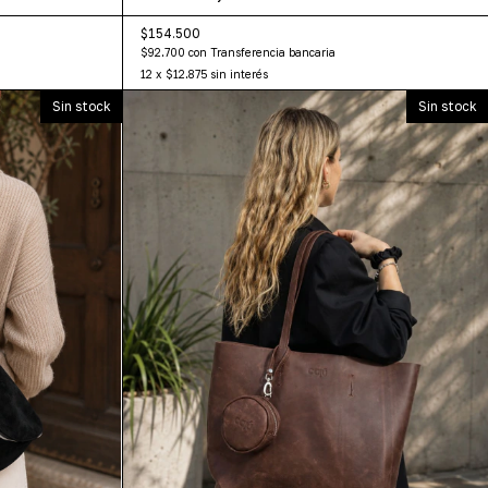
$154.500
$92.700
con
Transferencia bancaria
12
x
$12.875
sin interés
Sin stock
Sin stock