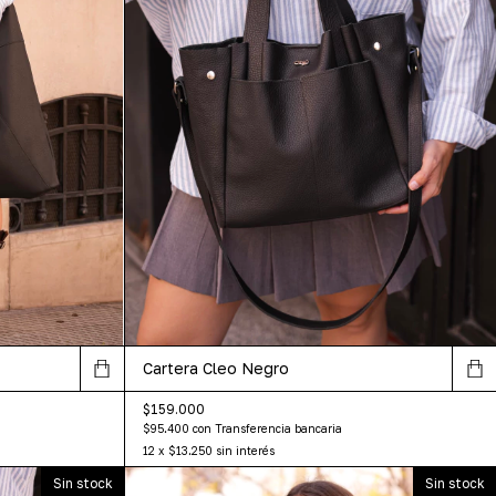
Cartera Cleo Negro
$159.000
$95.400
con
Transferencia bancaria
12
x
$13.250
sin interés
Sin stock
Sin stock