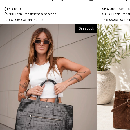
$163.000
$64.000
$80.0
$97.800
con
Transferencia bancaria
$38.400
con
Transf
12
x
$13.583,33
sin interés
12
x
$5.333,33
sin 
Sin stock