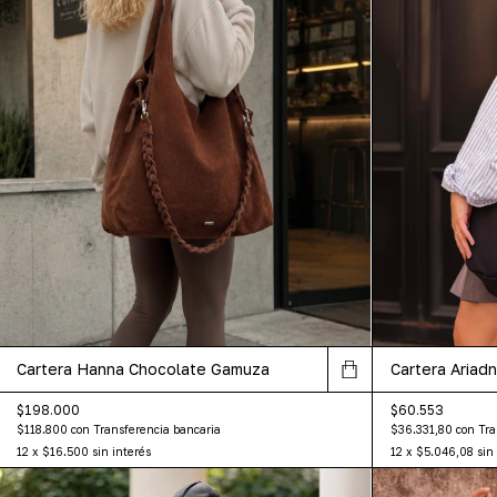
Cartera Hanna Chocolate Gamuza
Cartera Ariad
$198.000
$60.553
$118.800
con
Transferencia bancaria
$36.331,80
con
Tra
12
x
$16.500
sin interés
12
x
$5.046,08
sin