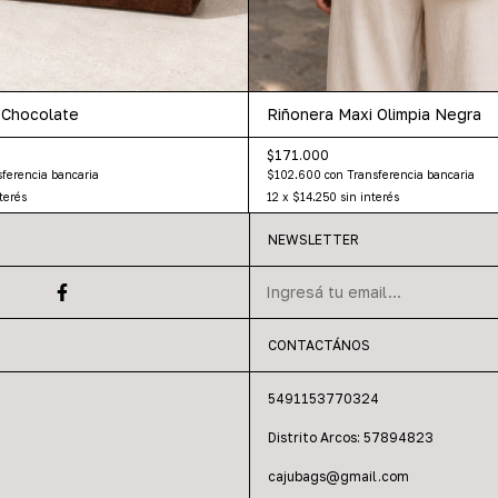
n Chocolate
Riñonera Maxi Olimpia Negra
$171.000
ferencia bancaria
$102.600
con
Transferencia bancaria
terés
12
x
$14.250
sin interés
NEWSLETTER
CONTACTÁNOS
5491153770324
Distrito Arcos: 57894823
cajubags@gmail.com