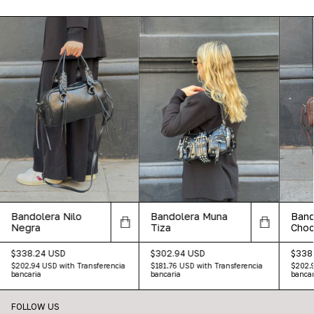
Bandolera Nilo
Bandolera Muna
Band
Negra
Tiza
Choc
$338.24 USD
$302.94 USD
$338
$202.94 USD
with
Transferencia
$181.76 USD
with
Transferencia
$202.
bancaria
bancaria
bancar
FOLLOW US