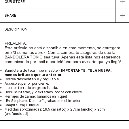
OUR STORE
SHARE
DESCRIPTION
PREVENTA:
Este artículo no está disponible en este momento, se entregara
en 2/3 semanas aprox. Con la compra te aseguras de que la
BANDOLERA TOKIO sea tuya! Apenas esté lista nos estaremos
comunicando por mail o por teléfono para avisarte que ya llegó!
Bandolera de tela impermeable -
IMPORTANTE: TELA NUEVA,
menos brillosa que la anterior.
Correa desmontable y regulable
Acceso superior por cierre.
Interior forrado en gross fucsia.
Bolsillo interno, y 2 externos, todos con cierre.
Herrajes de zamac
bañados en niquel.
¨By Stephanie Demner¨ grabado en el interior
Chapita ¨cajú¨ niquel
Medidas aproximadas: 19,5 cm (alto) x 27cm (ancho) x 9cm
(profundidad)