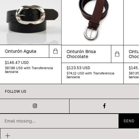
Cinturón Aguila
Cinturón Brisa
Cintu
Chocolate
Choc
$146.47 USD
$123.53 USD
$145
$87.88 USD
with
Transferencia
bancaria
$74.12 USD
with
Transferencia
$87.3
bancaria
bancar
FOLLOW US