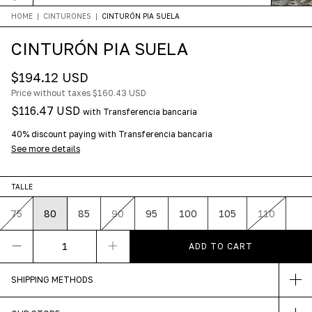
HOME
|
CINTURONES
|
CINTURÓN PIA SUELA
CINTURÓN PIA SUELA
$194.12 USD
Price without taxes
$160.43 USD
$116.47 USD
with
Transferencia bancaria
40% discount
paying with Transferencia bancaria
See more details
TALLE
75
80
85
90
95
100
105
110
SHIPPING METHODS