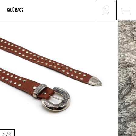
1
/
2