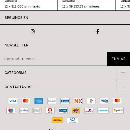
bancar
bancaria
bancaria
12
x
$
12
x
$12.000
sin interés
12
x
$9.333,33
sin interés
SEGUINOS EN
NEWSLETTER
CATEGORÍAS
CONTACTÁNOS