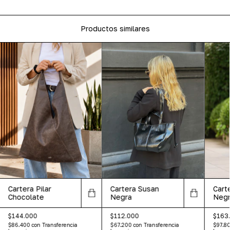
Productos similares
Cart
Cartera Pilar
Cartera Susan
Negr
Chocolate
Negra
$163
$144.000
$112.000
$97.8
$86.400
con
Transferencia
$67.200
con
Transferencia