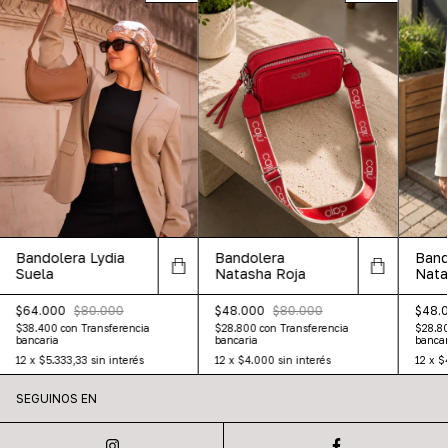
Bandolera Lydia
Bandolera
Band
Suela
Natasha Roja
Nata
$64.000
$80.000
$48.000
$80.000
$48.
$38.400
con
Transferencia
$28.800
con
Transferencia
$28.8
bancaria
bancaria
bancar
12
x
$5.333,33
sin interés
12
x
$4.000
sin interés
12
x
$
SEGUINOS EN