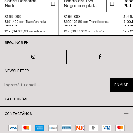
Sobre Bernarda
Bandolera Eva
Band
Nude
Negro con plata
Plat
$169.000
$166.883
$166
$101.400
con
Transferencia
$100.129,80
con
Transferencia
$100.
bancaria
bancaria
bancar
12
x
$14.083,33
sin interés
12
x
$13.906,92
sin interés
12
x
$
SEGUINOS EN
NEWSLETTER
CATEGORÍAS
CONTACTÁNOS