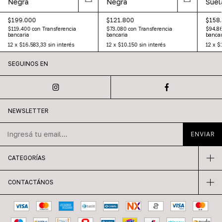
Negra
Negra
Suel
$199.000
$121.800
$158
$119.400
con
Transferencia
$73.080
con
Transferencia
$94.8
bancaria
bancaria
bancar
12
x
$16.583,33
sin interés
12
x
$10.150
sin interés
12
x
$1
SEGUINOS EN
NEWSLETTER
CATEGORÍAS
CONTACTÁNOS