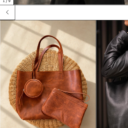
1
/
9