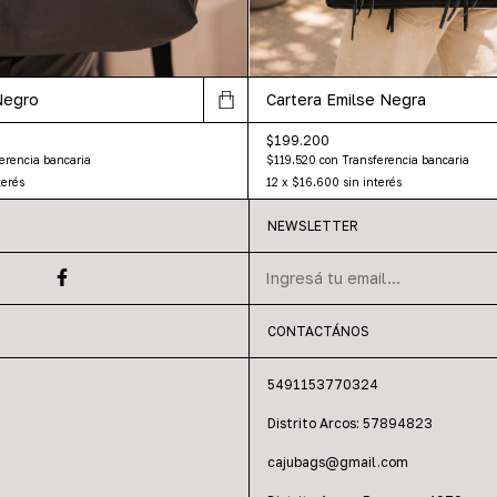
Negro
Cartera Emilse Negra
$199.200
erencia bancaria
$119.520
con
Transferencia bancaria
terés
12
x
$16.600
sin interés
NEWSLETTER
CONTACTÁNOS
5491153770324
Distrito Arcos: 57894823
cajubags@gmail.com