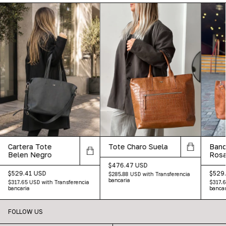
Cartera Tote
Tote Charo Suela
Band
Belen Negro
Ros
$476.47 USD
$529.41 USD
$529
$285.88 USD
with
Transferencia
bancaria
$317.65 USD
with
Transferencia
$317.
bancaria
bancar
FOLLOW US